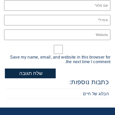
אני מאשר קבלת חומרים פרסומים מגטר
מעונין לקבל הצעת מחיר או מידע עבור:
Save my name, email, and website in this browser for
מדפסות משולבות למשרד
the next time I comment.
מדפסות דיגיטאליות תעשייתיות
כתבות נוספות:
מכונות הדפסה בפורמט רחב
הבלוג של חיים
פתרונות הדפסה