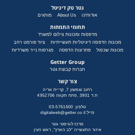
מכונות שכפול
גטר טק דיגיטל
אודותינו
About Us
מותגים
תחומי התמחות
מדפסות ומכונות צילום למשרד
מכונות הדפסה דיגיטליות תעשייתיות
ציוד פורמט רחב
מכונות שכפול
פתרונות הדפסה
מגרסות נייר משרדיות
Getter Group
חברות קבוצת גטר
צור קשר
רחוב שמשון 7, קריית אריה
ת.ד 3901 ,פתח תקווה 4952706
טלפון: 03-5761600
מייל:
digitalweb@getter.co.il
מרכז לוגיסטי גטר
איזור התעשייה "לב הארץ", ראש העין