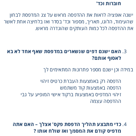
חוברות וכד'
ישנה אופציה לראות את ההדפסה מראש על צג המדפסת לבחון
שהעימוד, הלוגו, תאריך, מספור וכד' בסדר ואז בלחיצה אחת לאשר
את ההדפסה לכל כמות העותקים שהוגדרה מראש.
אני מאשר קבלת חומרים פרסומים מגטר
האם ישנם דפים שנשארים במדפסת שאף אחד לא בא
לאסוף אותם?
מעונין לקבל הצעת מחיר או מידע עבור:
במידה וכן ישנם מספר פתרונות המתאימים לך
מדפסות משולבות למשרד
הדפסה רק באמצעות העברת כרטיס זיהוי
הדפסה באמצעות קוד משתמש
מדפסות דיגיטאליות תעשייתיות
זיהוי המדפיס באמצעות ברקוד אישי המופיע על גבי
ההדפסה עצמה
מכונות הדפסה בפורמט רחב
פתרונות הדפסה
כדי מתבצע תהליך הדפסת פקס' אצלך – האם אתה
מדפיס קודם את המסמך ואז שולח אותו ?