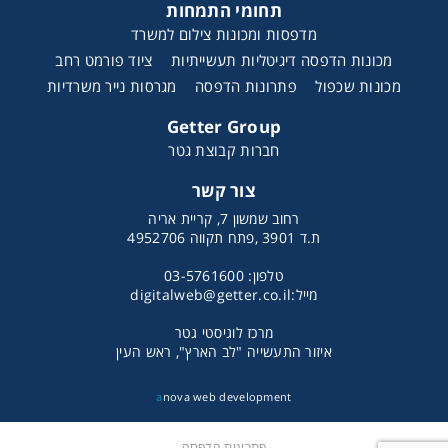
תחומי התמחות
מדפסות ומכונות צילום למשרד
מכונות הדפסה דיגיטליות תעשייתיות
ציוד פורמט רחב
מכונות שכפול
פתרונות הדפסה
מגרסות נייר משרדיות
Getter Group
חברות קבוצת גטר
צור קשר
רחוב שמשון 7, קריית אריה
ת.ד 3901 ,פתח תקווה 4952706
טלפון: 03-5761600
מייל:
digitalweb@getter.co.il
מרכז לוגיסטי גטר
איזור התעשייה "לב הארץ", ראש העין
a
nova web development
פתרונות הדפסה