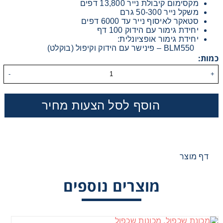
מקסימום קיבולת נייר 13,800 דפים
מכונות שכפול
מכונת דפוס דיגיטלי שחור לבן Konica Minolta
משקל נייר 50-300 גרם
AccurioPress 2100
סטאקר לאיסוף נייר עד 6000 דפים
יחידת גימור עם הידוק 100 דף
יחידת גימור אופציונלית:
BLM550 – פינישר עם הידוק וקיפול (בוקלט)
כמות:
מכונת דפוס דיגיטלי שחור לבן Ineo 7120
-
+
הוסף לסל הצעות מחיר
מכונת דפוס דיגיטלי תעשייתית ש"ל Develop Ineo 7136
דף מוצר
מכונת דפוס דיגיטלי שחור לבן Konica Minolta
AccurioPress 7120
מוצרים נוספים