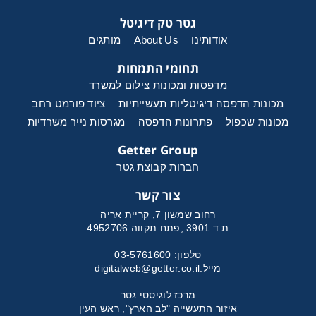
גטר טק דיגיטל
אודותינו
About Us
מותגים
תחומי התמחות
מדפסות ומכונות צילום למשרד
מכונות הדפסה דיגיטליות תעשייתיות
ציוד פורמט רחב
מכונות שכפול
פתרונות הדפסה
מגרסות נייר משרדיות
Getter Group
חברות קבוצת גטר
צור קשר
רחוב שמשון 7, קריית אריה
ת.ד 3901 ,פתח תקווה 4952706
טלפון: 03-5761600
מייל:
digitalweb@getter.co.il
מרכז לוגיסטי גטר
איזור התעשייה "לב הארץ", ראש העין