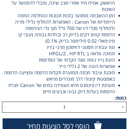
הראשון, אפילו מיד אחרי מצב שינה, ומבלי להתפשר על
מכונות שכפול
האיכות
זמן ההשבתה ממוזער בזכות תכונות ההחלפה החמה
הייחודיות של Canon : האפשרות להחליף גלילי מדיה
ולהחליף מכלי דיו של 700 מ”ל תוך כדי ההדפסה
הדפסת קווים דקים בדיוק רב ובחדות גבוהה (עובי קו
מינימאלי 0.02 מילימטר בדיוק 0.1%)
מוד עבודה חסכוני לחיסכון מרבי בדיו
תמיכה מלאה ב HPGL/2 , HP RTL
הזנת נייר נוחה מצד הקדמי של המדפסת
אפשרות הזנה של 2 גלילי נייר
תוכנת עיבוד חכמה ממזערת תקלות הדפסה ומציעה הדפסה
באמצעות קיצורי דרך מוגדרים מראש
מערכת דיו פיגמנט מלא העמידה במים של Canon יוצרת
הדפסות בעלות דיוק גבוה וצבעים חיים
כמות:
-
+
הוסף לסל הצעות מחיר