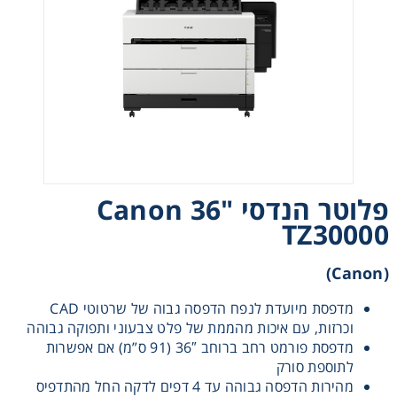
אני מאשר קבלת חומרים פרסומים מגטר
מעונין לקבל הצעת מחיר או מידע עבור:
פלוטר הנדסי "36 Canon
מדפסות משולבות למשרד
TZ30000
מדפסות דיגיטאליות תעשייתיות
(canon)
מדפסת מיועדת לנפח הדפסה גבוה של שרטוטי CAD
מכונות הדפסה בפורמט רחב
וכרזות, עם איכות מהממת של פלט צבעוני ותפוקה גבוהה
מדפסת פורמט רחב ברוחב 36″ (91 ס”מ) אם אפשרות
פתרונות הדפסה
לתוספת סורק
מהירות הדפסה גבוהה עד 4 דפים לדקה החל מהתדפיס