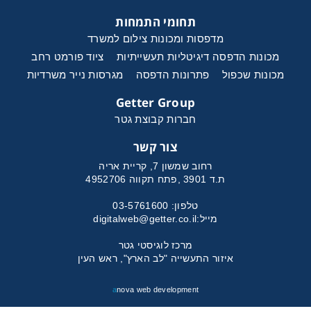
תחומי התמחות
מדפסות ומכונות צילום למשרד
מכונות הדפסה דיגיטליות תעשייתיות
ציוד פורמט רחב
מכונות שכפול
פתרונות הדפסה
מגרסות נייר משרדיות
Getter Group
חברות קבוצת גטר
צור קשר
רחוב שמשון 7, קריית אריה
ת.ד 3901 ,פתח תקווה 4952706
טלפון: 03-5761600
מייל:
digitalweb@getter.co.il
מרכז לוגיסטי גטר
איזור התעשייה "לב הארץ", ראש העין
a
nova web development