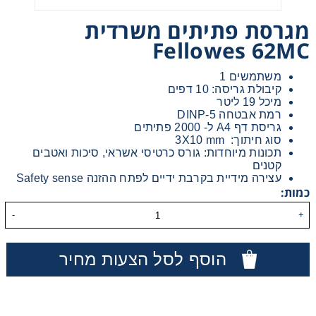
מגרסת פתיתים משרדית
Fellowes 62MC
משתמשים 1
קיבולת גריסה: 10 דפים
אני מאשר קבלת חומרים פרסומים מגטר
מיכל 19 ליטר
רמת אבטחה DINP-5
גריסת דף A4 ל- 2000 פתיתים
מעונין לקבל הצעת מחיר או מידע עבור:
סוג חיתוך: 3X10 mm
תכונות מיוחדות: גורס כרטיסי אשראי, סיכות ואטבים
מדפסות משולבות למשרד
קטנים
עצירה מידיית בקרבת ידיים לפתח ההזנה Safety sense
כמות:
מדפסות דיגיטאליות תעשייתיות
-
+
מכונות הדפסה בפורמט רחב
הוסף לסל הצעות מחיר
פתרונות הדפסה