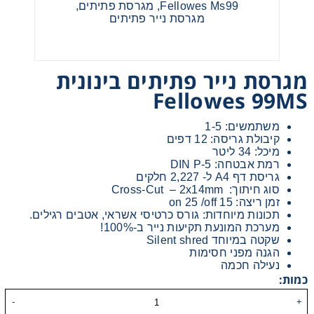
מגרסת נייר פתיתים בינונית
Fellowes 99MS
אני מאשר קבלת חומרים פרסומים מגטר
משתמשים: 1-5
מעונין לקבל הצעת מחיר או מידע עבור:
קיבולת גריסה: 12 דפים
מיכל: 34 ליטר
מדפסות משולבות למשרד
רמת אבטחה: DIN P-5
גריסת דף A4 ל- 2,227 חלקים
סוג חיתוך: Cross-Cut – 2x14mm
מדפסות דיגיטאליות תעשייתיות
זמן ריצה: 15 on 25 /off
תכונות מיוחדות: גורס כרטיסי אשראי, אטבים רגילים.
מערכת המונעת תקיעות נייר ב-100%!
שקטה במיוחד Silent shred
מכונות הדפסה בפורמט רחב
הגנה מפני חסימות
נעילה חכמה
כמות:
פתרונות הדפסה
Fellowes AutoMax 300 מגרסת משרדית רצועות קצרות
-
+