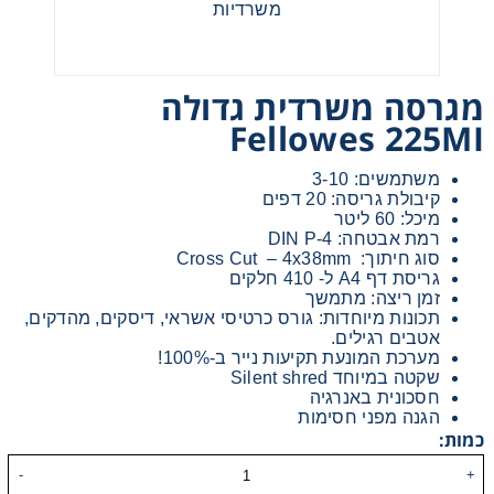
מגרסה משרדית גדולה
Fellowes 225MI
אני מאשר קבלת חומרים פרסומים מגטר
משתמשים: 3-10
קיבולת גריסה: 20 דפים
מעונין לקבל הצעת מחיר או מידע עבור:
מיכל: 60 ליטר
רמת אבטחה: DIN P-4
מדפסות משולבות למשרד
סוג חיתוך: Cross Cut – 4x38mm
גריסת דף A4 ל- 410 חלקים
זמן ריצה: מתמשך
מדפסות דיגיטאליות תעשייתיות
תכונות מיוחדות: גורס כרטיסי אשראי, דיסקים, מהדקים,
אטבים רגילים.
מערכת המונעת תקיעות נייר ב-100%!
שקטה במיוחד Silent shred
מכונות הדפסה בפורמט רחב
חסכונית באנרגיה
הגנה מפני חסימות
כמות:
פתרונות הדפסה
מגרסה פתיתים משרדית Fellowes 125CI
-
+