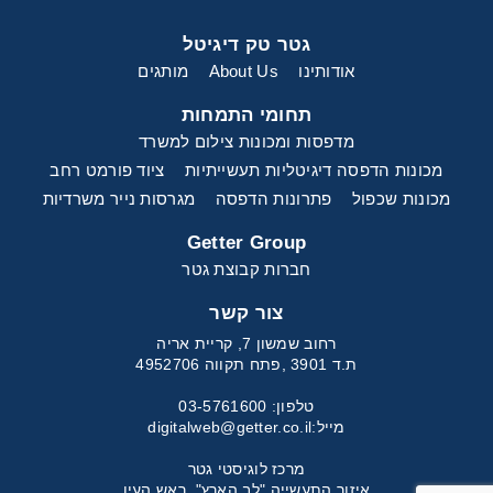
גטר טק דיגיטל
אודותינו
About Us
מותגים
תחומי התמחות
מדפסות ומכונות צילום למשרד
מכונות הדפסה דיגיטליות תעשייתיות
ציוד פורמט רחב
מכונות שכפול
פתרונות הדפסה
מגרסות נייר משרדיות
Getter Group
חברות קבוצת גטר
צור קשר
רחוב שמשון 7, קריית אריה
ת.ד 3901 ,פתח תקווה 4952706
טלפון: 03-5761600
מייל:
digitalweb@getter.co.il
מרכז לוגיסטי גטר
איזור התעשייה "לב הארץ", ראש העין