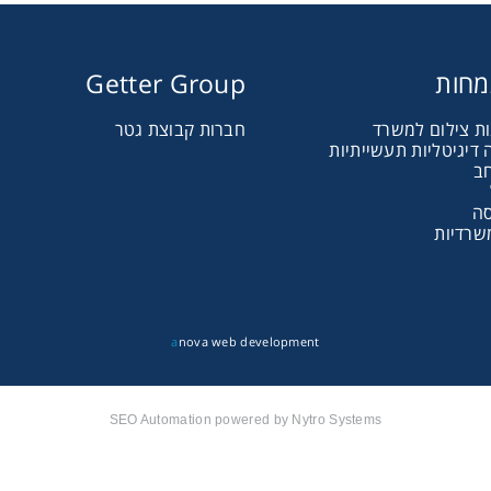
מחות
Getter Group
ות צילום למשרד
חברות קבוצת גטר
דיגיטליות תעשייתיות
חב
קבלת חומרים פרסומים מגטר
סה
קבל הצעת מחיר או מידע עבור:
שרדיות
משולבות למשרד
a
nova web development
יגיטאליות תעשייתיות
SEO Automation powered by Nytro Systems
דפסה בפורמט רחב