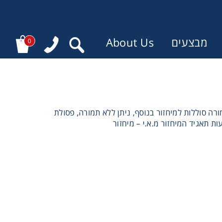
מבצעים
About Us
0
התשע”ב 2012 (סעיף 30 א ) , הנך רשאי למסור, ללא תמורה סוללות למיחזור בנוסף, ניתן ללא תמורה, פסולת
 תאגיד המיחזור מ.א.י – מיחזור